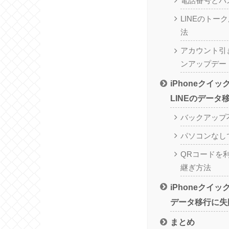
電話番号とパ
LINEのトー
法
アカウント引
ンアップデー
iPhoneクイ
LINEのデータ
バックアップ
パソコンなし
QRコードを
継ぎ方法
iPhoneクイッ
データ移行に失
まとめ